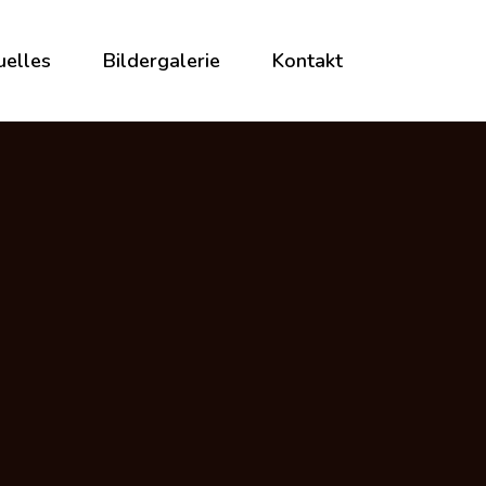
uelles
Bildergalerie
Kontakt
tuelles &
rmine
schichten
r KiGa-Maus