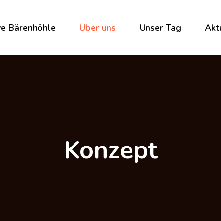
ive Bärenhöhle
Über uns
Unser Tag
Akt
Konzept
Betreuungszeiten
Ak
Te
Unser Team
Ge
Gebühren
de
Stellenangebote
Konzept